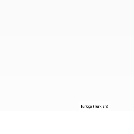
Türkçe (Turkish)
Ferhatpaşa Mah. Yeditepe cad. No: 122/124A