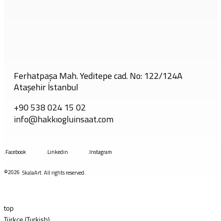
Ferhatpaşa Mah. Yeditepe cad. No: 122/124A
Ataşehir İstanbul
+90 538 024 15 02
info@hakkıogluinsaat.com
.Facebook
.Linkedin
.Instagram
©2026
SkalaArt. All rights reserved.
top
Türkçe (Turkish)