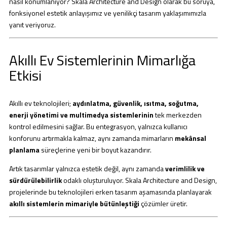
nasıl konumlanıyor? Skala Architecture and Design olarak bu soruya,
fonksiyonel estetik anlayışımız ve yenilikçi tasarım yaklaşımımızla
yanıt veriyoruz.
Akıllı Ev Sistemlerinin Mimarlığa
Etkisi
Akıllı ev teknolojileri;
aydınlatma, güvenlik, ısıtma, soğutma,
enerji yönetimi ve multimedya sistemlerinin
tek merkezden
kontrol edilmesini sağlar. Bu entegrasyon, yalnızca kullanıcı
konforunu artırmakla kalmaz, aynı zamanda mimarların
mekânsal
planlama
süreçlerine yeni bir boyut kazandırır.
Artık tasarımlar yalnızca estetik değil, aynı zamanda
verimlilik ve
sürdürülebilirlik
odaklı oluşturuluyor. Skala Architecture and Design,
projelerinde bu teknolojileri erken tasarım aşamasında planlayarak
akıllı sistemlerin mimariyle bütünleştiği
çözümler üretir.